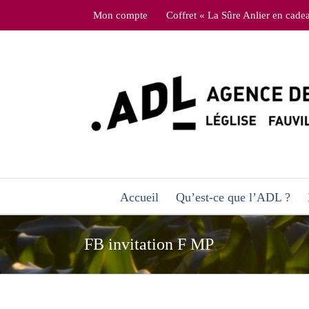
Skip
Mon compte
Coffret « La Sûre Anlier en cade
to
content
Accueil
Qu’est-ce que l’ADL ?
FB invitation F MP