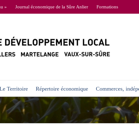
au »
Journal économique de la Sûre Anlier
Formations
Le Territoire
Répertoire économique
Commerces, indépe