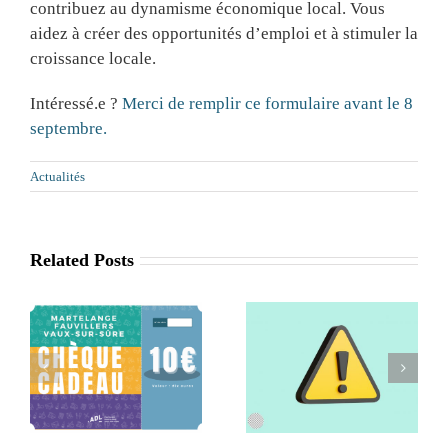
contribuez au dynamisme économique local. Vous
aidez à créer des opportunités d’emploi et à stimuler la
croissance locale.
Intéressé.e ?
Merci de remplir ce formulaire avant le 8
septembre.
Actualités
Related Posts
Retrait de la
Séance
x
commune de
d’information
Léglise de l’ADL
Agritourisme