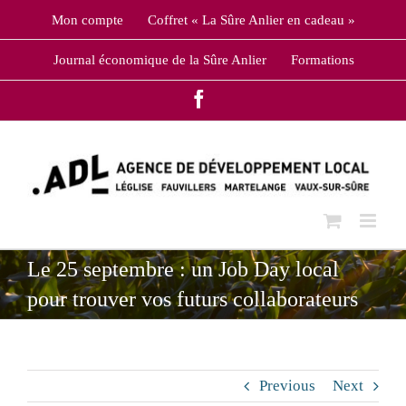
Skip
Mon compte
Coffret « La Sûre Anlier en cadeau »
to
content
Journal économique de la Sûre Anlier
Formations
Facebook
Le 25 septembre : un Job Day local
pour trouver vos futurs collaborateurs
Previous
Next