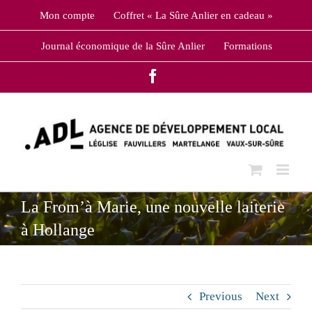
Skip
Mon compte
Coffret « La Sûre Anlier en cadeau »
to
content
Journal économique de la Sûre Anlier
Formations
Facebook
La From’à Marie, une nouvelle laiterie
à Hollange
Previous
Next