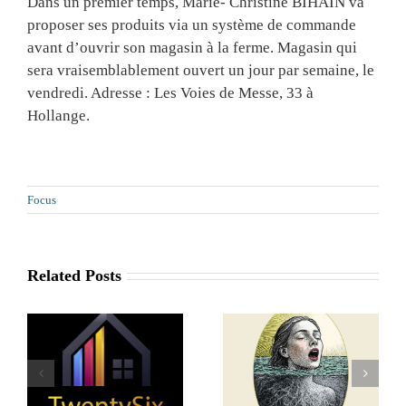
Dans un premier temps, Marie- Christine BIHAIN va
proposer ses produits via un système de commande
avant d’ouvrir son magasin à la ferme. Magasin qui
sera vraisemblablement ouvert un jour par semaine, le
vendredi. Adresse : Les Voies de Messe, 33 à
Hollange.
Focus
Related Posts
Dazax.io : un
partenaire local
r
Art de la Psyché
pour sécuriser