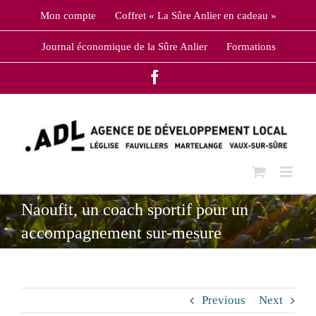
Skip
Mon compte
Coffret « La Sûre Anlier en cadeau »
to
content
Journal économique de la Sûre Anlier
Formations
Facebook
Naoufit, un coach sportif pour un
accompagnement sur-mesure
Previous
Next