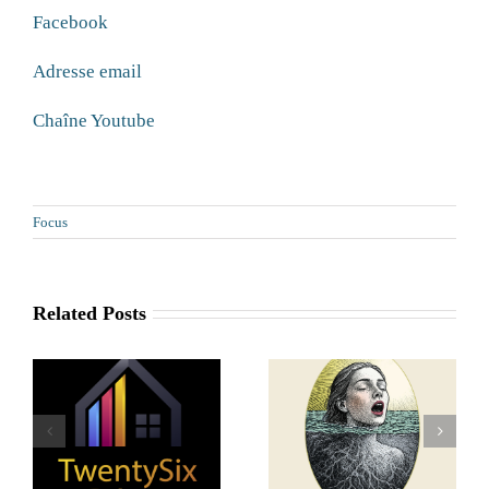
Facebook
Adresse email
Chaîne Youtube
Focus
Related Posts
Dazax.io : un
partenaire local
r
Art de la Psyché
pour sécuriser