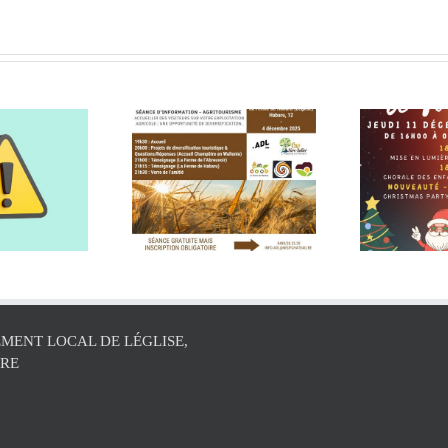
Séance
C
Marché de Noël de
’information
Martelange
gritourisme
MENT LOCAL DE LÉGLISE,
ÛRE