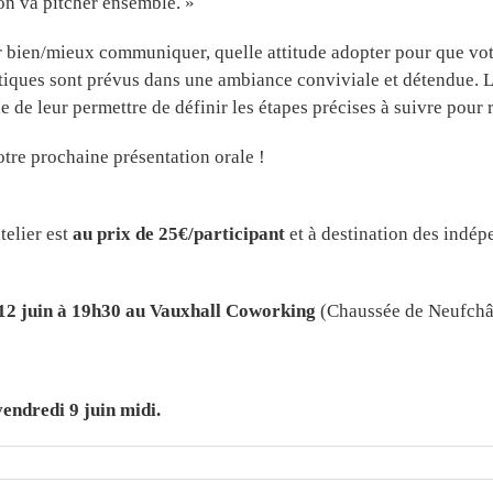
 on va pitcher ensemble. »
ur bien/mieux communiquer, quelle attitude adopter pour que vo
tiques sont prévus dans une ambiance conviviale et détendue. L’
 de leur permettre de définir les étapes précises à suivre pour r
otre prochaine présentation orale !
telier est
au prix de 25€/participant
et à destination des indép
 12 juin à 19h30 au Vauxhall Coworking
(Chaussée de Neufchât
vendredi 9 juin midi.