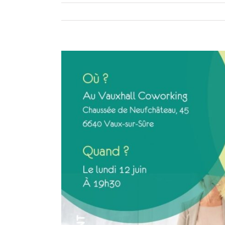
View
Larger
Image