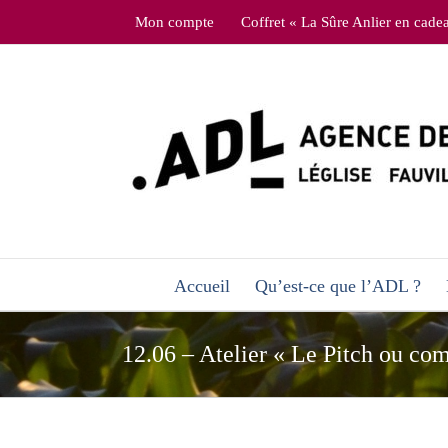
Skip
Mon compte
Coffret « La Sûre Anlier en cade
to
content
Accueil
Qu’est-ce que l’ADL ?
12.06 – Atelier « Le Pitch ou com