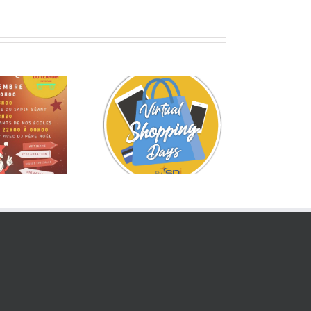
oncours virtuel
La saison des
du 26 au 30
chèques cadeaux
novembre 2025
est relancée !