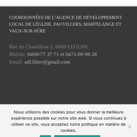
COORDONNÉES DE L’AGENCE DE DÉVELOPPEMENT
LOCAL DE LÉGLISE, FAUVILLERS, MARTELANGE ET
VAUX-SUR-SÛRE
Rue du Chaudfour 2, 6860 LEGLISE
Mobile:
0499/77 37 71 et 0471/09 98 28
Email:
adl.lfmv@gmail.com
Nous utilisons des cookies pour vous donner la meilleure
Copyright ADL Léglise-Fauvillers-Martelange-Vaux-sur-Sûre 2021 © Tous
expérience possible sur notre site web. Si vous continuez à
droits réservés |
Mentions Légales
|
Politique de confidentialité
| Powered by
utiliser ce site, vous acceptez notre politique en matière de
WordPress
cookies.