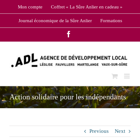
Skip
Mon compte
Coffret « La Sûre Anlier en cadeau »
to
content
Journal économique de la Sûre Anlier
Formations
Facebook
Action solidaire pour les indépendants
Previous
Next