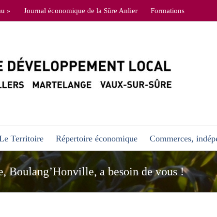
au »
Journal économique de la Sûre Anlier
Formations
Le Territoire
Répertoire économique
Commerces, indépe
le, Boulang’Honville, a besoin de vous !