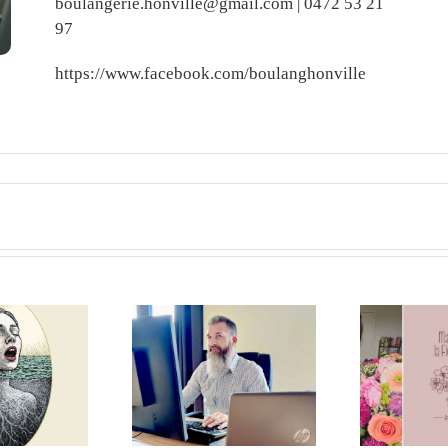
boulangerie.honville@gmail.com |
0472 53 21
97
https://www.facebook.com/boulanghonville
azax.io : un
K
Une nouvelle
rtenaire local
Ph
boutique fleurit à
r sécuriser vos
mu
Vaux-sur-Sûre
données !