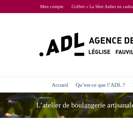
Skip
Mon compte
Coffret « La Sûre Anlier en cade
to
content
Accueil
Qu’est-ce que l’ADL ?
L’atelier de boulangerie artisana