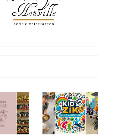
id’s Zik : Jean-
ilip Buyl rend la
TwentySix Décor
sique accessible
à tous