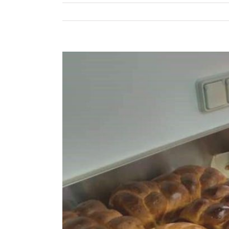
View
Larger
Image