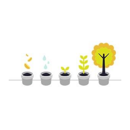
View
Larger
Image