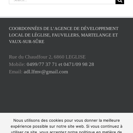
for:
COORDONNÉES DE L’AGENCE DE DÉVELOPPEMENT
LOCAL DE LÉGLISE, FAUVILLERS, MARTELANGE ET
VAUX-SUR-SÛRE
Rue du Chaudfour 2, 6860 LEGLISE
Mobile:
0499/77 37 71 et 0471/09 98 28
Email:
adl.lfmv@gmail.com
Nous utilisons des cookies pour vous donner la meilleure
Copyright ADL Léglise-Fauvillers-Martelange-Vaux-sur-Sûre 2021 © Tous
expérience possible sur notre site web. Si vous continuez à
droits réservés |
Mentions Légales
|
Politique de confidentialité
| Powered by
utiliser ce site, vous acceptez notre politique en matière de