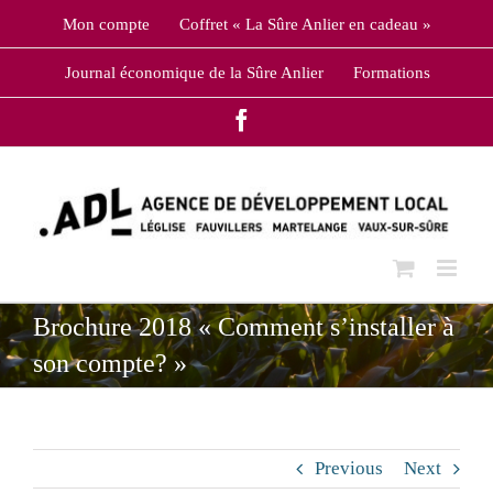
Skip
Mon compte
Coffret « La Sûre Anlier en cadeau »
to
content
Journal économique de la Sûre Anlier
Formations
Facebook
Brochure 2018 « Comment s’installer à
son compte? »
Previous
Next