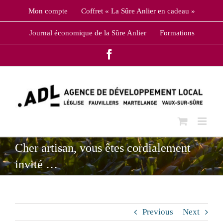
Skip
Mon compte
Coffret « La Sûre Anlier en cadeau »
to
content
Journal économique de la Sûre Anlier
Formations
Facebook
Cher artisan, vous êtes cordialement
invité …
Previous
Next