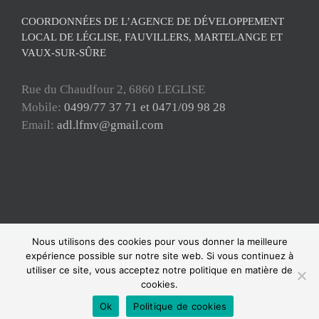
COORDONNÉES DE L’AGENCE DE DÉVELOPPEMENT
LOCAL DE LÉGLISE, FAUVILLERS, MARTELANGE ET
VAUX-SUR-SÛRE
Rue du Chaudfour 2, 6860 LEGLISE
Mobile:
0499/77 37 71 et 0471/09 98 28
Email:
adl.lfmv@gmail.com
Nous utilisons des cookies pour vous donner la meilleure
Copyright ADL Léglise-Fauvillers-Martelange-Vaux-sur-Sûre 2021 © Tous
expérience possible sur notre site web. Si vous continuez à
droits réservés |
Mentions Légales
|
Politique de confidentialité
| Powered by
utiliser ce site, vous acceptez notre politique en matière de
WordPress
cookies.
Facebook
Ok
Politique de cookies