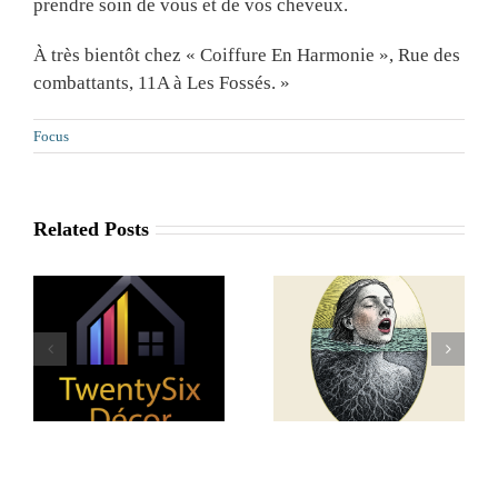
prendre soin de vous et de vos cheveux.
À très bientôt chez « Coiffure En Harmonie », Rue des
combattants, 11A à Les Fossés. »
Focus
Related Posts
Dazax.io : un
partenaire local
r
Art de la Psyché
pour sécuriser
vos données !