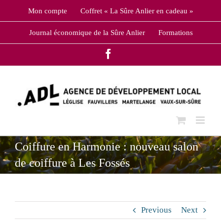
Skip
Mon compte
Coffret « La Sûre Anlier en cadeau »
to
content
Journal économique de la Sûre Anlier
Formations
Facebook
Coiffure en Harmonie : nouveau salon
de coiffure à Les Fossés
Previous
Next