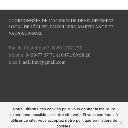
COORDONNÉES DE L’AGENCE DE DÉVELOPPEMENT
LOCAL DE LÉGLISE, FAUVILLERS, MARTELANGE ET
VAUX-SUR-SÛRE
Rue du Chaudfour 2, 6860 LEGLISE
Mobile:
0499/77 37 71 et 0471/09 98 28
Email:
adl.lfmv@gmail.com
Nous utilisons des cookies pour vous donner la meilleure
Copyright ADL Léglise-Fauvillers-Martelange-Vaux-sur-Sûre 2021 © Tous
expérience possible sur notre site web. Si vous continuez à
droits réservés |
Mentions Légales
|
Politique de confidentialité
| Powered by
utiliser ce site, vous acceptez notre politique en matière de
WordPress
cookies.