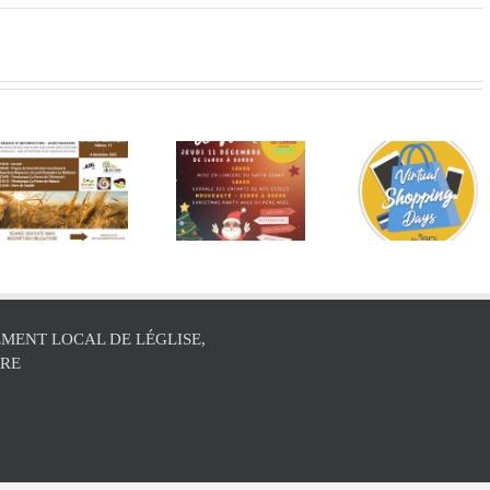
Concours
La sais
Marché de
virtuel du
des chèq
n
Noël de
26 au 30
cadeaux 
Martelange
novembre
relancée
2025
MENT LOCAL DE LÉGLISE,
ÛRE