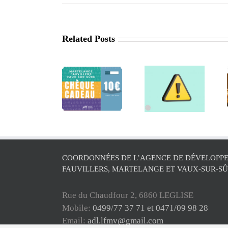
Related Posts
Retrait de
La saison
la
Séance
des chèques
commune
d’informatio
cadeaux est
de Léglise
Agritourisme
relancée !
de l’ADL
COORDONNÉES DE L’AGENCE DE DÉVELOPPE
FAUVILLERS, MARTELANGE ET VAUX-SUR-S
Rue du Chaudfour 2, 6860 LEGLISE
Mobile:
0499/77 37 71 et 0471/09 98 28
Email:
adl.lfmv@gmail.com