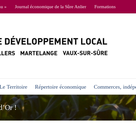
au »
Journal économique de la Sûre Anlier
Formations
Le Territoire
Répertoire économique
Commerces, indépe
d’Or !