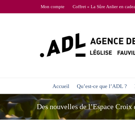
Skip
Mon compte
Coffret « La Sûre Anlier en cade
to
content
Accueil
Qu’est-ce que l’ADL ?
Des nouvelles de l’Espace Croix 