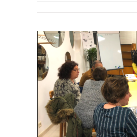
View
Larger
Image