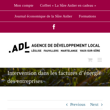
Skip
Mon compte
Coffret « La Sûre Anlier en cadeau »
to
content
Journal économique de la Sûre Anlier
Formations
Facebook
Intervention dans les factures d’énergie
des entreprises
Previous
Next