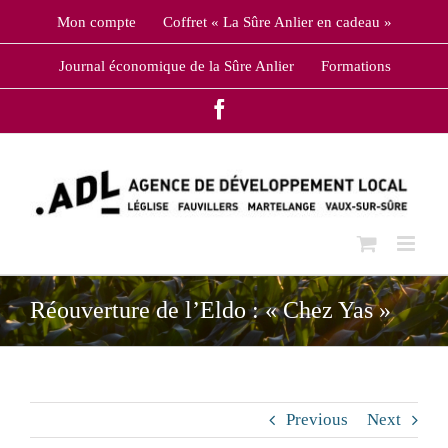
Skip
Mon compte
Coffret « La Sûre Anlier en cadeau »
to
content
Journal économique de la Sûre Anlier
Formations
Facebook
Réouverture de l’Eldo : « Chez Yas »
Previous
Next