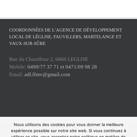
COORDONNÉES DE L’AGENCE DE DÉVELOPPEMENT
LOCAL DE LÉGLISE, FAUVILLERS, MARTELANGE ET
VAUX-SUR-SÛRE
Rue du Chaudfour 2, 6860 LEGLISE
Mobile:
0499/77 37 71 et 0471/09 98 28
Email:
adl.lfmv@gmail.com
Nous utilisons des cookies pour vous donner la meilleure
Copyright ADL Léglise-Fauvillers-Martelange-Vaux-sur-Sûre 2021 © Tous
expérience possible sur notre site web. Si vous continuez à
droits réservés |
Mentions Légales
|
Politique de confidentialité
| Powered by
utiliser ce site, vous acceptez notre politique en matière de