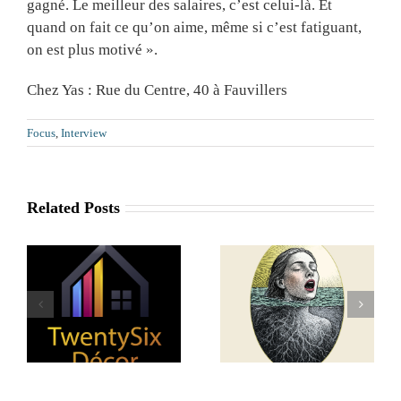
gagné. Le meilleur des salaires, c’est celui-là. Et
quand on fait ce qu’on aime, même si c’est fatiguant,
on est plus motivé ».
Chez Yas : Rue du Centre, 40 à Fauvillers
Focus
,
Interview
Related Posts
Dazax.io : un
partenaire local
r
Art de la Psyché
pour sécuriser
vos données !