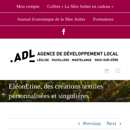
Skip
Mon compte
Coffret « La Sûre Anlier en cadeau »
to
content
Journal économique de la Sûre Anlier
Formations
Facebook
EléonEtine, des créations textiles
personnalisées et singulières
Previous
Next