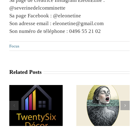
Sa page de créatrice Instagram EleonEtine :
@severinedelcomminette
Sa page Facebook : @eleonetine
Son adresse email : eleonetine@gmail.com
Son numéro de téléphone : 0496 55 21 02
Focus
Related Posts
Dazax.io : un
partenaire local
r
Art de la Psyché
pour sécuriser
vos données !