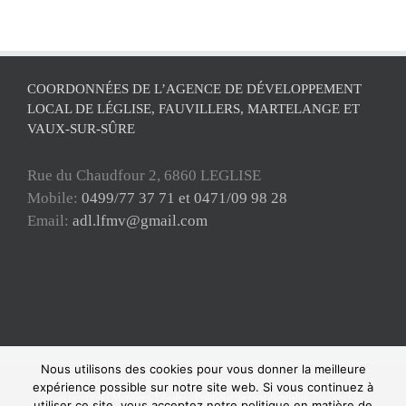
COORDONNÉES DE L’AGENCE DE DÉVELOPPEMENT
LOCAL DE LÉGLISE, FAUVILLERS, MARTELANGE ET
VAUX-SUR-SÛRE
Rue du Chaudfour 2, 6860 LEGLISE
Mobile:
0499/77 37 71 et 0471/09 98 28
Email:
adl.lfmv@gmail.com
Nous utilisons des cookies pour vous donner la meilleure
Copyright ADL Léglise-Fauvillers-Martelange-Vaux-sur-Sûre 2021 © Tous
expérience possible sur notre site web. Si vous continuez à
droits réservés |
Mentions Légales
|
Politique de confidentialité
| Powered by
utiliser ce site, vous acceptez notre politique en matière de