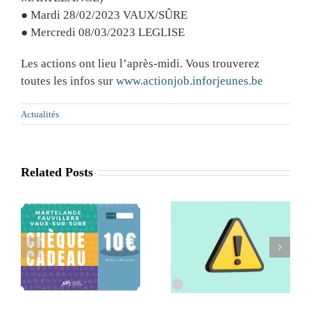
● Mardi 28/02/2023 VAUX/SÛRE
● Mercredi 08/03/2023 LEGLISE
Les actions ont lieu l’après-midi. Vous trouverez
toutes les infos sur
www.actionjob.inforjeunes.be
Actualités
Related Posts
Retrait de la
Séance
x
commune de
d’information
Léglise de l’ADL
Agritourisme