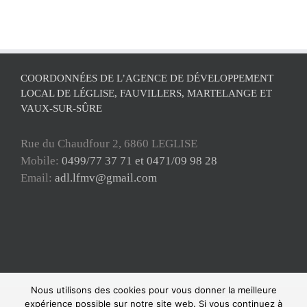
COORDONNÉES DE L’AGENCE DE DÉVELOPPEMENT
LOCAL DE LÉGLISE, FAUVILLERS, MARTELANGE ET
VAUX-SUR-SÛRE
Rue du Chaudfour 2, 6860 LEGLISE
Mobile:
0499/77 37 71 et 0471/09 98 28
Email:
adl.lfmv@gmail.com
Nous utilisons des cookies pour vous donner la meilleure
Copyright ADL Léglise-Fauvillers-Martelange-Vaux-sur-Sûre 2021 © Tous
expérience possible sur notre site web. Si vous continuez à