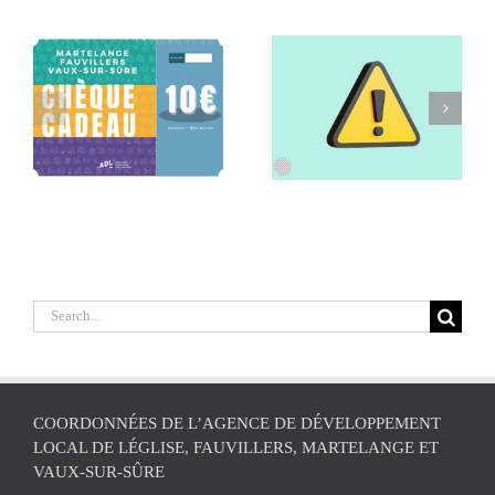
Retrait de la
Séance
x
commune de
d’information
Léglise de l’ADL
Agritourisme
Search
for:
COORDONNÉES DE L’AGENCE DE DÉVELOPPEMENT
LOCAL DE LÉGLISE, FAUVILLERS, MARTELANGE ET
VAUX-SUR-SÛRE