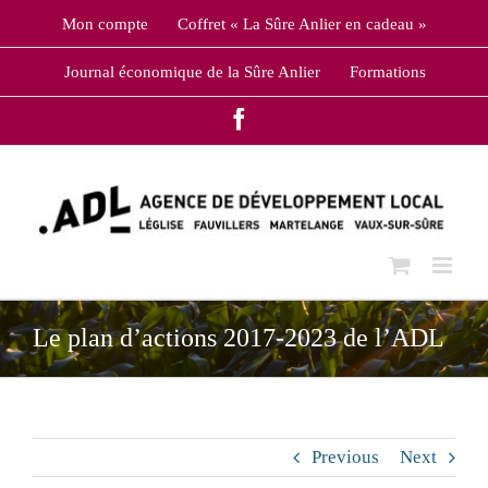
Skip
Mon compte
Coffret « La Sûre Anlier en cadeau »
to
content
Journal économique de la Sûre Anlier
Formations
Facebook
Le plan d’actions 2017-2023 de l’ADL
Previous
Next