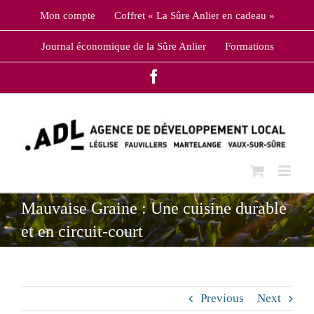
Skip
Mon compte
Coffret « La Sûre Anlier en cadeau »
to
content
Journal économique de la Sûre Anlier
Formations
Facebook
Mauvaise Graine : Une cuisine durable
et en circuit-court
Previous
Next