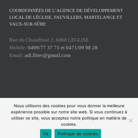
COORDONNÉES DE L’AGENCE DE DÉVELOPPEMENT
LOCAL DE LÉGLISE, FAUVILLERS, MARTELANGE ET
VAUX-SUR-SÛRE
Rue du Chaudfour 2, 6860 LEGLISE
Mobile:
0499/77 37 71 et 0471/09 98 28
Email:
adl.lfmv@gmail.com
Nous utilisons des cookies pour vous donner la meilleure
Copyright ADL Léglise-Fauvillers-Martelange-Vaux-sur-Sûre 2021 © Tous
expérience possible sur notre site web. Si vous continuez à
droits réservés |
Mentions Légales
|
Politique de confidentialité
| Powered by
utiliser ce site, vous acceptez notre politique en matière de
WordPress
cookies.
Facebook
Ok
Politique de cookies