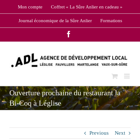
Skip
Mon compte
Coffret « La Sûre Anlier en cadeau »
to
content
Journal économique de la Sûre Anlier
Formations
Facebook
Ouverture prochaine du restaurant la
Bi-Coq à Léglise
Previous
Next