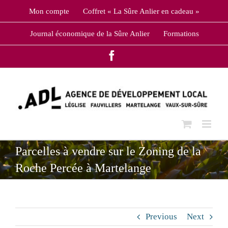
Skip
Mon compte
Coffret « La Sûre Anlier en cadeau »
to
content
Journal économique de la Sûre Anlier
Formations
Facebook
Parcelles à vendre sur le Zoning de la
Roche Percée à Martelange
Previous
Next