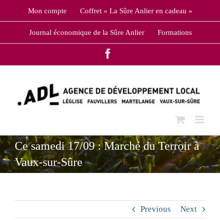
Skip
Mon compte
Coffret « La Sûre Anlier en cadeau »
to
content
Journal économique de la Sûre Anlier
Formations
Facebook
Ce samedi 17/09 : Marché du Terroir à
Vaux-sur-Sûre
Previous
Next