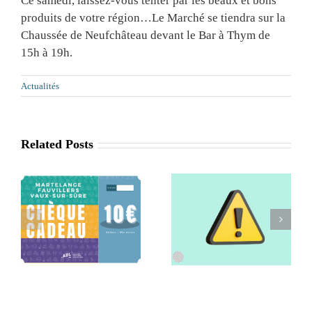
Ce samedi, laissez-vous tenter par les beaux et bons
produits de votre région…Le Marché se tiendra sur la
Chaussée de Neufchâteau devant le Bar à Thym de
15h à 19h.
Actualités
Related Posts
Retrait de la
Séance
x
commune de
d’information
Léglise de l’ADL
Agritourisme