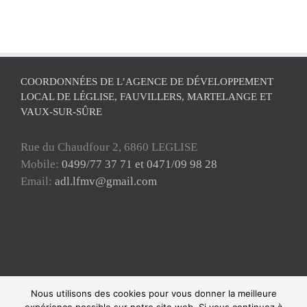
COORDONNÉES DE L’AGENCE DE DÉVELOPPEMENT
LOCAL DE LÉGLISE, FAUVILLERS, MARTELANGE ET
VAUX-SUR-SÛRE
Rue du Chaudfour 2, 6860 LEGLISE
Mobile:
0499/77 37 71 et 0471/09 98 28
Email:
adl.lfmv@gmail.com
Nous utilisons des cookies pour vous donner la meilleure
Copyright ADL Léglise-Fauvillers-Martelange-Vaux-sur-Sûre 2021 © Tous