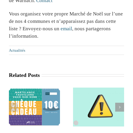
de Warnach.
Contact
Vous organisez votre propre Marché de Noël sur l’une
de nos 4 communes et n’apparaissez pas dans cette
liste ? Envoyez-nous un
email
, nous partagerons
l’information.
Actualités
Related Posts
Retrait de la
Séance
x
commune de
d’information
Léglise de l’ADL
Agritourisme