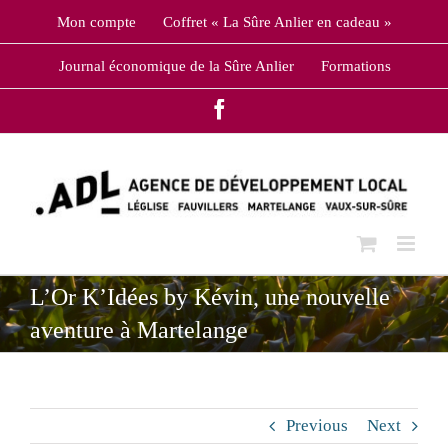
Skip
Mon compte
Coffret « La Sûre Anlier en cadeau »
to
content
Journal économique de la Sûre Anlier
Formations
Facebook
L’Or K’Idées by Kévin, une nouvelle
aventure à Martelange
Previous
Next