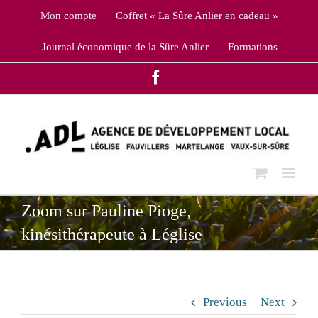
Skip
Mon compte
Coffret « La Sûre Anlier en cadeau »
to
content
Journal économique de la Sûre Anlier
Formations
Facebook
Zoom sur Pauline Pioge,
kinésithérapeute à Léglise
Previous
Next