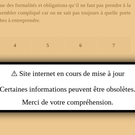
e des formalités et obligations qu’il ne faut pas prendre à la
 sembler compliqué car on ne sait pas toujours à quelle porte
hes à entreprendre.
4
5
6
7
 planifier son projet afin d’éviter les mauvaises surprises.
⚠️ Site internet en cours de mise à jour
vère essentiel dans la réussite de son projet. Dès que votre
ccès à la profession et à la gestion. Il est toujours temps à
Certaines informations peuvent être obsolètes
testations nécessaires.
Merci de votre compréhension.
également à cette étape qu’il faut rechercher ses partenaires