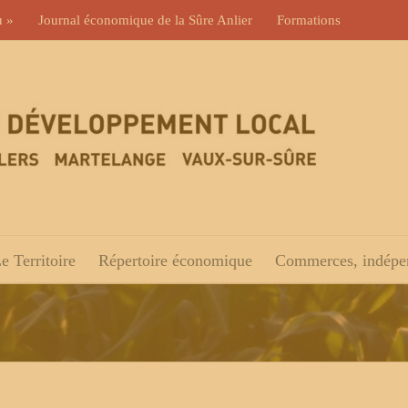
u »
Journal économique de la Sûre Anlier
Formations
e Territoire
Répertoire économique
Commerces, indépen