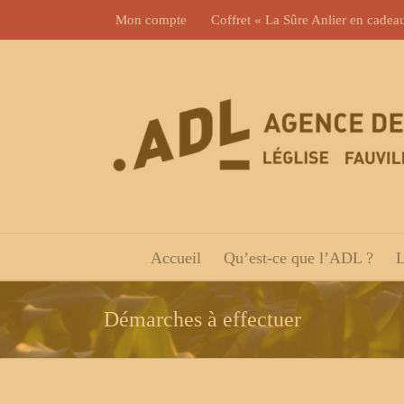
Skip
Mon compte
Coffret « La Sûre Anlier en cadea
to
content
Accueil
Qu’est-ce que l’ADL ?
L
Démarches à effectuer