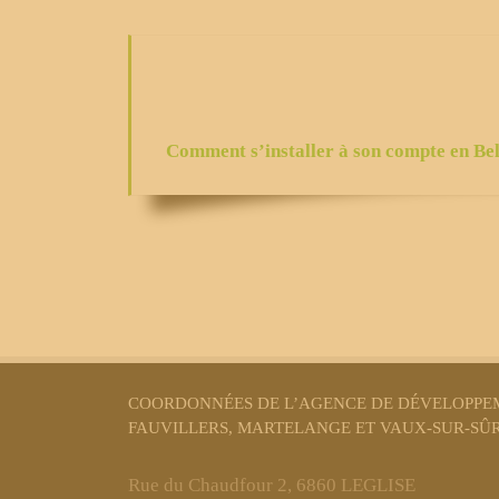
Le Service Public Fédéral a réal
démarches :
Comment s’installer à son compte en Bel
COORDONNÉES DE L’AGENCE DE DÉVELOPPEM
FAUVILLERS, MARTELANGE ET VAUX-SUR-SÛ
Rue du Chaudfour 2, 6860 LEGLISE