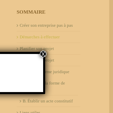
SOMMAIRE
Créer son entreprise pas à pas
Démarches à effectuer
Planifier son projet
X
Financer son projet
Choisir une forme juridique
.
A. Choix de la forme de
société
B. Établir un acte constitutif
Liens utiles