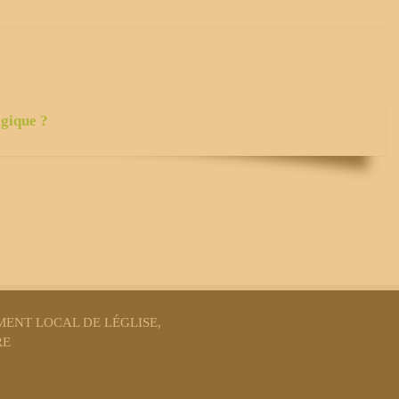
isé une brochure détaillée sur ces
gique ?
ENT LOCAL DE LÉGLISE,
RE