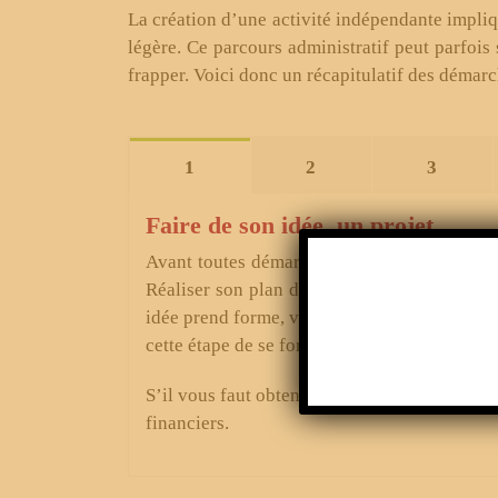
La création d’une activité indépendante impliqu
légère. Ce parcours administratif peut parfois
frapper. Voici donc un récapitulatif des démarc
1
2
3
Faire de son idée, un projet
Avant toutes démarches, il est nécessaire de
Réaliser son plan d’affaires et financier s’a
idée prend forme, vérifiez que vous avez les a
cette étape de se former afin d’obtenir les at
S’il vous faut obtenir un financement, c’est 
financiers.