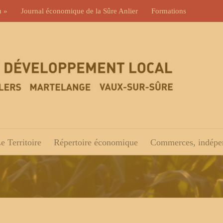
u »
Journal économique de la Sûre Anlier
Formations
e Territoire
Répertoire économique
Commerces, indépen