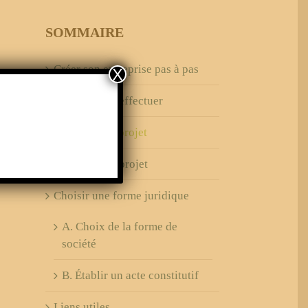
SOMMAIRE
Créer son entreprise pas à pas
X
Démarches à effectuer
.
Planifier son projet
Financer son projet
Choisir une forme juridique
A. Choix de la forme de
société
B. Établir un acte constitutif
Liens utiles