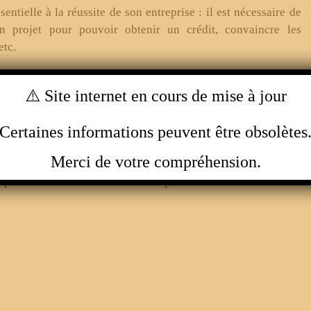
entielle à la réussite de son entreprise : il est nécessaire de
on projet pour pouvoir obtenir un crédit, convaincre les
etc.
n
plan d’affaires
et son
plan financier
avant d’aller plus loin
⚠️ Site internet en cours de mise à jour
Certaines informations peuvent être obsolètes
 de marché, l’orientation générale et la spécificité de
ialisation, les objectifs à courts et moyens termes, etc.
Merci de votre compréhension.
mplète et exhaustive de tous les aspects financiers relevant du