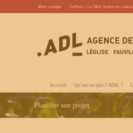
Skip
Mon compte
Coffret « La Sûre Anlier en cadea
to
content
Accueil
Qu’est-ce que l’ADL ?
L
Planifier son projet