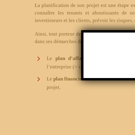
La planification de son projet est une étape ess
connaître les tenants et aboutissants de s
investisseurs et les clients, prévoir les risques, 
Ainsi, tout porteur de projet devrait créer so
dans ses démarches de création d’entreprise.
Le
plan d’affaires
comprend : l’étude
l’entreprise (= core business), la commerc
Le
plan financier
est la formalisation co
projet.